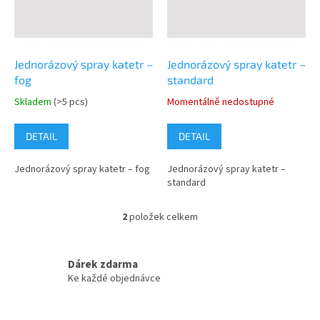
s
k
p
t
r
ů
o
d
Jednorázový spray katetr –
Jednorázový spray katetr –
u
fog
standard
k
Skladem
(>5 pcs)
Momentálně nedostupné
t
ů
DETAIL
DETAIL
Jednorázový spray katetr – fog
Jednorázový spray katetr –
standard
2
položek celkem
O
v
l
á
Dárek zdarma
d
Ke každé objednávce
a
c
í