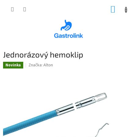
Přejít
NÁKUP
na
obsah
KOŠÍK
Jednorázový hemoklip
Značka:
Alton
Novinka