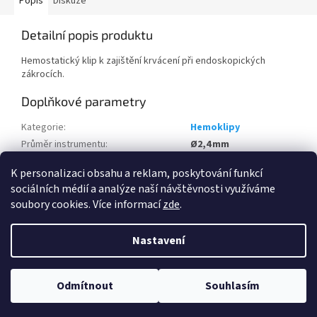
Popis
Diskuze
Detailní popis produktu
Hemostatický klip k zajištění krvácení při endoskopických
zákrocích.
Doplňkové parametry
Kategorie
:
Hemoklipy
Průměr instrumentu
:
Ø2,4 mm
Průměr pracovního kanálu endoskopu
:
≥Ø2,8 mm
K personalizaci obsahu a reklam, poskytování funkcí
sociálních médií a analýze naší návštěvnosti využíváme
Z
soubory cookies. Více informací
zde
.
á
Vytvořil Shoptet
p
Nastavení
a
t
Copyright 2026
Gastrolink s.r.o.
. Všechna práva vyhrazena.
Upravit
í
Odmítnout
Souhlasím
nastavení cookies