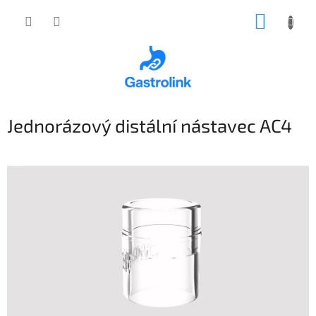
Přejít
NÁKUP
na
obsah
KOŠÍK
Jednorázový distální nástavec AC4