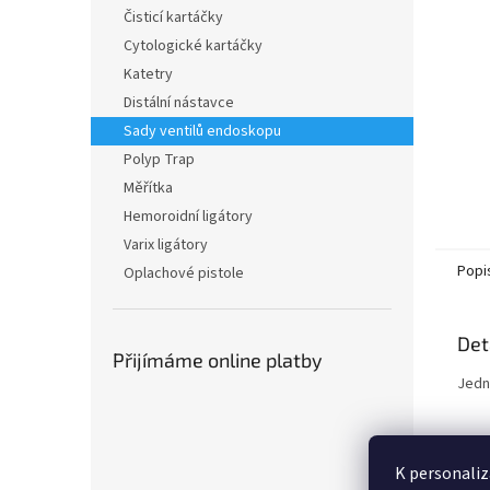
n
Čisticí kartáčky
e
Cytologické kartáčky
l
Katetry
Distální nástavce
Sady ventilů endoskopu
Polyp Trap
Měřítka
Hemoroidní ligátory
Varix ligátory
Popi
Oplachové pistole
Det
Přijímáme online platby
Jedn
K personaliz