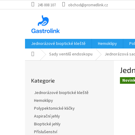
Přejít
245 008 107
obchod@promedlink.cz
na
obsah
Jednorázové bioptické kleště
Hemoklipy
Po
Domů
Sady ventilů endoskopu
Jednorázová sad
P
Jed
o
Přeskočit
s
Kategorie
kategorie
Novin
t
r
Jednorázové bioptické kleště
a
Hemoklipy
n
Polypektomické kličky
n
í
Aspirační jehly
p
Bioptické jehly
a
Příslušenství