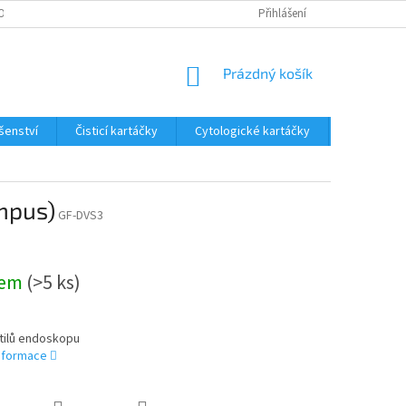
OSOBNÍCH ÚDAJŮ
Přihlášení
NÁKUPNÍ
Prázdný košík
KOŠÍK
ušenství
Čisticí kartáčky
Cytologické kartáčky
Katetry
mpus)
GF-DVS3
dem
(>5 ks)
tilů endoskopu
informace