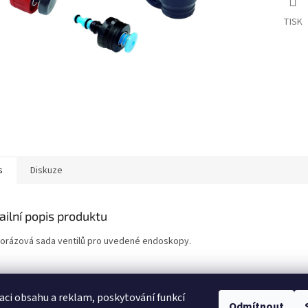
TISK
s
Diskuze
ailní popis produktu
orázová sada ventilů pro uvedené endoskopy.
aci obsahu a reklam, poskytování funkcí
Odmítnout