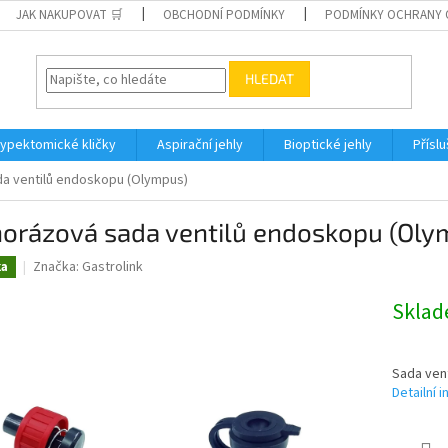
JAK NAKUPOVAT 🛒
OBCHODNÍ PODMÍNKY
PODMÍNKY OCHRANY 
HLEDAT
lypektomické kličky
Aspirační jehly
Bioptické jehly
Přísl
a ventilů endoskopu (Olympus)
norázová sada ventilů endoskopu (Oly
Značka:
Gastrolink
ka
Skla
Sada ven
Detailní 